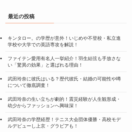
最近の投稿
キンタロー。の学歴が意外！いじめや不登校・私立進
学校や大学での英語専攻を解説！
ファイテン愛用有名人一挙紹介！羽生結弦も手放さな
い「驚異の効果」と選ばれる理由！
武田玲奈に彼氏はいる？歴代彼氏・結婚の可能性や噂
について徹底調査！
武田玲奈の生い立ちが劇的！震災経験が人生観形成・
幼少からファッションへ興味深！
武田玲奈の学歴経歴！テニス大会団体優勝・高校モデ
ルデビューし上京・グラビアも！