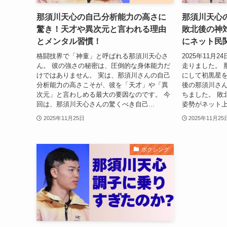
那須川天心の自己分析能力の高さに
那須川天心
驚き！天才や異次元と言われる理由
敗北後の神
とメンタル習慣！
にネット民
格闘技界で「神童」と呼ばれる那須川天心さ
2025年11月
ん。 彼の強さの秘密は、圧倒的な身体能力だ
走りました。 
けではありません。 実は、那須川さんの自己
にして初黒星を
分析能力の高さこそが、彼を「天才」や「異
後の那須川さ
次元」と言わしめる最大の要因なのです。 今
ちました。 敗
回は、那須川天心さんの驚くべき自己...
姿勢がネット上
2025年11月25日
2025年11月25
ボクシング