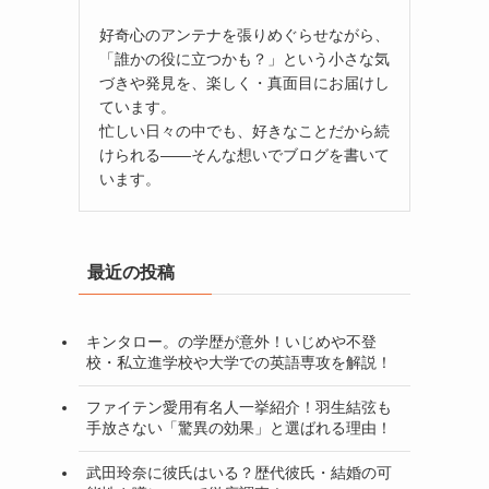
好奇心のアンテナを張りめぐらせながら、
「誰かの役に立つかも？」という小さな気
づきや発見を、楽しく・真面目にお届けし
ています。
忙しい日々の中でも、好きなことだから続
けられる——そんな想いでブログを書いて
います。
最近の投稿
キンタロー。の学歴が意外！いじめや不登
校・私立進学校や大学での英語専攻を解説！
ファイテン愛用有名人一挙紹介！羽生結弦も
手放さない「驚異の効果」と選ばれる理由！
武田玲奈に彼氏はいる？歴代彼氏・結婚の可