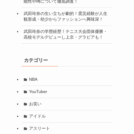
能性や噂について徹底調査！
武田玲奈の生い立ちが劇的！震災経験が人生
観形成・幼少からファッションへ興味深！
武田玲奈の学歴経歴！テニス大会団体優勝・
高校モデルデビューし上京・グラビアも！
カテゴリー
NBA
YouTuber
お笑い
アイドル
アスリート