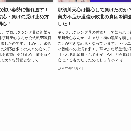
の潔い姿勢に惚れ直す！
那須川天心は慢心して負けたのか
対応・負けの受け止め方
実力不足か過信か敗北の真因を調
関心！
した！
24日、プロボクシング界に衝撃が
キックボクシング界の神童として知られる
那須川天心さんが公式戦55戦目
須川天心さんが、キャリア初の黒星を喫し
喫したのです。 しかし、試合
ことが大きな話題となっています。 バラ
んの対応は多くの人々の心を打
ィ番組への出演も多く、華やかな私生活が
北を真摯に受け止め、前を向く
目される那須川さんですが、今回の敗北は
で大きな話題となって...
心によるものだったのでしょうか？ そ...
日
2025年11月25日