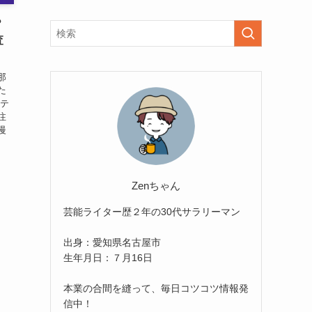
？
査
那
た
エテ
注
慢
Zenちゃん
芸能ライター歴２年の30代サラリーマン
出身：愛知県名古屋市
生年月日：７月16日
本業の合間を縫って、毎日コツコツ情報発
信中！