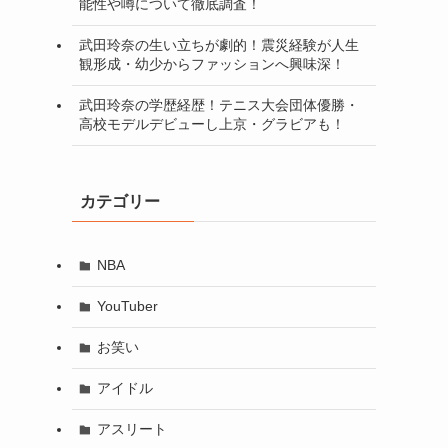
能性や噂について徹底調査！
武田玲奈の生い立ちが劇的！震災経験が人生
観形成・幼少からファッションへ興味深！
武田玲奈の学歴経歴！テニス大会団体優勝・
高校モデルデビューし上京・グラビアも！
カテゴリー
NBA
YouTuber
お笑い
アイドル
アスリート