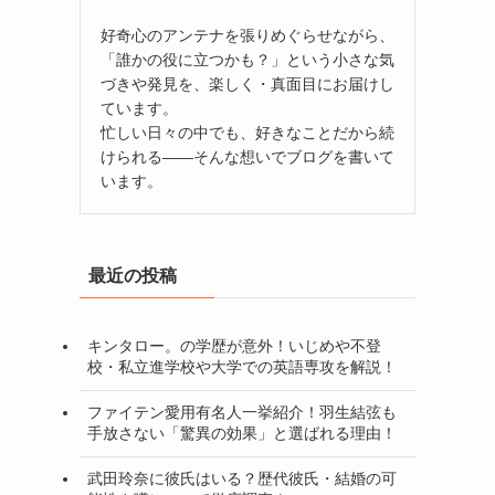
好奇心のアンテナを張りめぐらせながら、
「誰かの役に立つかも？」という小さな気
づきや発見を、楽しく・真面目にお届けし
ています。
忙しい日々の中でも、好きなことだから続
けられる——そんな想いでブログを書いて
います。
最近の投稿
キンタロー。の学歴が意外！いじめや不登
校・私立進学校や大学での英語専攻を解説！
ファイテン愛用有名人一挙紹介！羽生結弦も
手放さない「驚異の効果」と選ばれる理由！
武田玲奈に彼氏はいる？歴代彼氏・結婚の可