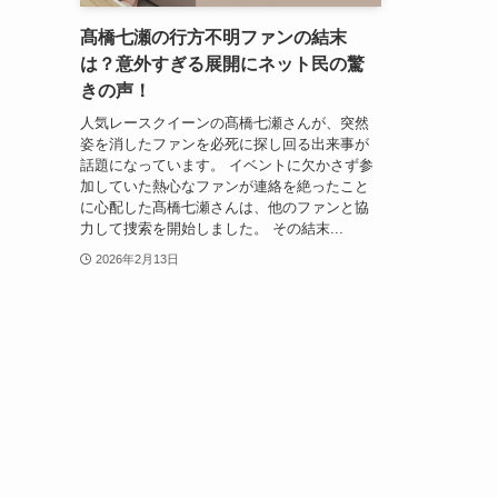
髙橋七瀬の行方不明ファンの結末
は？意外すぎる展開にネット民の驚
きの声！
人気レースクイーンの髙橋七瀬さんが、突然
姿を消したファンを必死に探し回る出来事が
話題になっています。 イベントに欠かさず参
加していた熱心なファンが連絡を絶ったこと
に心配した髙橋七瀬さんは、他のファンと協
力して捜索を開始しました。 その結末...
2026年2月13日