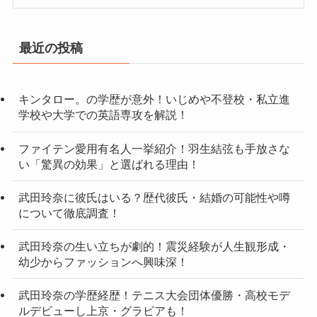
最近の投稿
キンタロー。の学歴が意外！いじめや不登校・私立進
学校や大学での英語専攻を解説！
ファイテン愛用有名人一挙紹介！羽生結弦も手放さな
い「驚異の効果」と選ばれる理由！
武田玲奈に彼氏はいる？歴代彼氏・結婚の可能性や噂
について徹底調査！
武田玲奈の生い立ちが劇的！震災経験が人生観形成・
幼少からファッションへ興味深！
武田玲奈の学歴経歴！テニス大会団体優勝・高校モデ
ルデビューし上京・グラビアも！