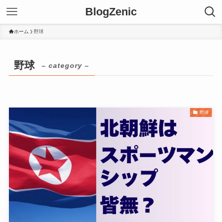
BlogZenic
ホーム
野球
野球
– category –
野球