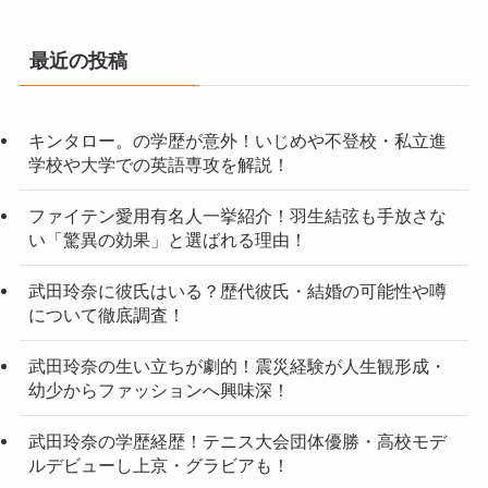
最近の投稿
キンタロー。の学歴が意外！いじめや不登校・私立進
学校や大学での英語専攻を解説！
ファイテン愛用有名人一挙紹介！羽生結弦も手放さな
い「驚異の効果」と選ばれる理由！
武田玲奈に彼氏はいる？歴代彼氏・結婚の可能性や噂
について徹底調査！
武田玲奈の生い立ちが劇的！震災経験が人生観形成・
幼少からファッションへ興味深！
武田玲奈の学歴経歴！テニス大会団体優勝・高校モデ
ルデビューし上京・グラビアも！