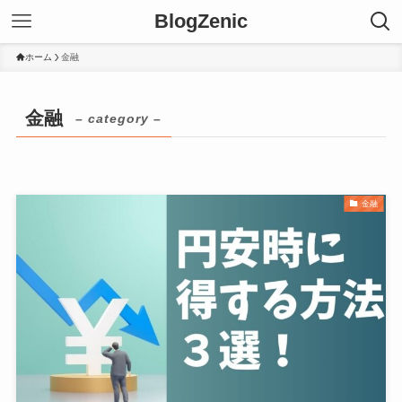
BlogZenic
ホーム
金融
金融
– category –
金融