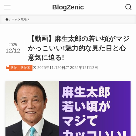
BlogZenic
ホーム
政治
【動画】麻生太郎の若い頃がマジ
2025
かっこいい!魅力的な見た目と心
12/12
意気に迫る!
2025年11月20日
2025年12月12日
政治
政治家