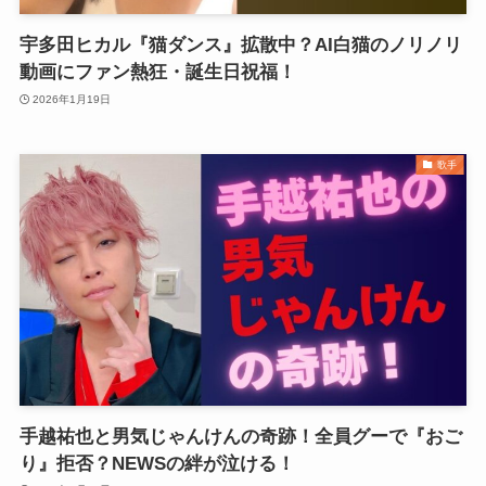
宇多田ヒカル『猫ダンス』拡散中？AI白猫のノリノリ
動画にファン熱狂・誕生日祝福！
2026年1月19日
歌手
手越祐也と男気じゃんけんの奇跡！全員グーで『おご
り』拒否？NEWSの絆が泣ける！