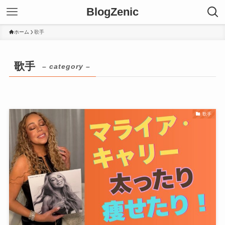
BlogZenic
ホーム
歌手
歌手
– category –
歌手