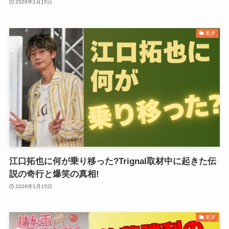
2026年1月15日
歌手
江口拓也に何が乗り移った?Trignal取材中に起きた伝
説の奇行と爆笑の真相!
2026年1月15日
歌手