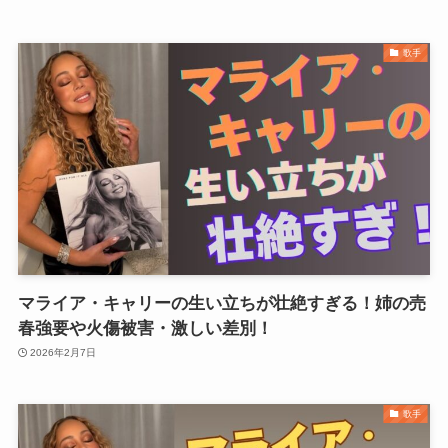
歌手
マライア・キャリーの生い立ちが壮絶すぎる！姉の売
春強要や火傷被害・激しい差別！
2026年2月7日
歌手