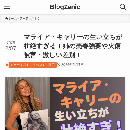
BlogZenic
ホーム
アーティスト
マライア・キャリーの生い立ちが
2026
壮絶すぎる！姉の売春強要や火傷
2/07
被害・激しい差別！
2026年2月7日
アーティスト
イベント
歌手