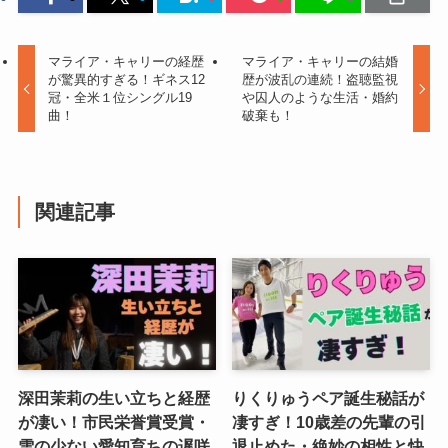
マライア・キャリーの経歴
マライア・キャリーの結婚
が驚異的すぎる！ギネス12
歴が波乱の連続！盗聴監視
冠・全米１位シングル19
や囚人のような生活・婚約
曲！
破棄も！
関連記事
深田茉莉の生い立ちと経歴
りくりゅうペア誕生秘話が
が凄い！市民栄誉賞受賞・
凄すぎ！10歳差の先輩の引
雪の少ない愛知育ちの遅咲
退止めた・絶妙の相性と快