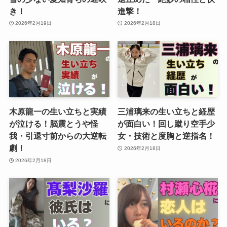
き！
進撃！
2026年2月19日
2026年2月18日
木原龍一の生い立ちと実績
三浦璃来の生い立ちと経歴
が泣ける！脳震とうや怪
が面白い！回し蹴り空手少
我・引退寸前からの大逆転
女・技術と度胸と逆指名！
劇！
2026年2月18日
2026年2月18日