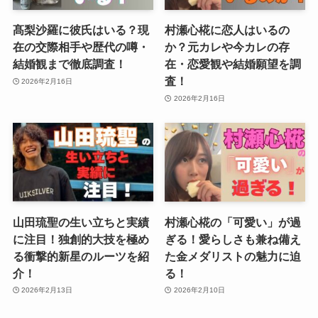
髙梨沙羅に彼氏はいる？現
村瀬心椛に恋人はいるの
在の交際相手や歴代の噂・
か？元カレや今カレの存
結婚観まで徹底調査！
在・恋愛観や結婚願望を調
査！
2026年2月16日
2026年2月16日
山田琉聖の生い立ちと実績
村瀬心椛の「可愛い」が過
に注目！独創的大技を極め
ぎる！愛らしさも兼ね備え
る衝撃的新星のルーツを紹
た金メダリストの魅力に迫
介！
る！
2026年2月13日
2026年2月10日