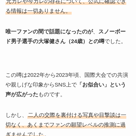
元カレや今カレの存在について、公式に確認でき
る情報は一切ありません。
唯一ファンの間で話題になったのが
、
スノーボー
ド男子選手の大塚健さん（24歳）との噂
でした。
この噂は2022年から2023年頃、国際大会での共演
や親しげな印象からSNS上で
「お似合い」という
声が広がった
ものです。
しかし、
二人の交際を裏付ける写真や目撃談は一
切なく、あくまでファンの願望レベルの推測に過
ぎませんでした
。