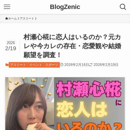
BlogZenic
ホーム
アスリート
村瀬心椛に恋人はいるのか？元カ
2026
レや今カレの存在・恋愛観や結婚
2/19
願望を調査！
2026年2月16日
2026年2月19日
アスリート
イベント
スポーツ