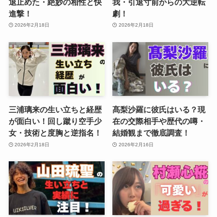
退止めた・絶妙の相性と快
我・引退寸前からの大逆転
進撃！
劇！
2026年2月18日
2026年2月18日
三浦璃来の生い立ちと経歴
髙梨沙羅に彼氏はいる？現
が面白い！回し蹴り空手少
在の交際相手や歴代の噂・
女・技術と度胸と逆指名！
結婚観まで徹底調査！
2026年2月18日
2026年2月16日