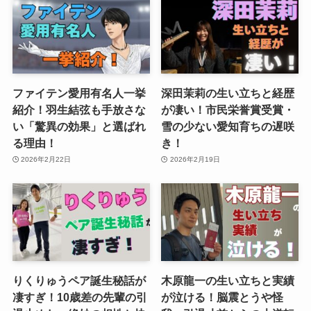
ファイテン愛用有名人一挙
深田茉莉の生い立ちと経歴
紹介！羽生結弦も手放さな
が凄い！市民栄誉賞受賞・
い「驚異の効果」と選ばれ
雪の少ない愛知育ちの遅咲
る理由！
き！
2026年2月22日
2026年2月19日
りくりゅうペア誕生秘話が
木原龍一の生い立ちと実績
凄すぎ！10歳差の先輩の引
が泣ける！脳震とうや怪