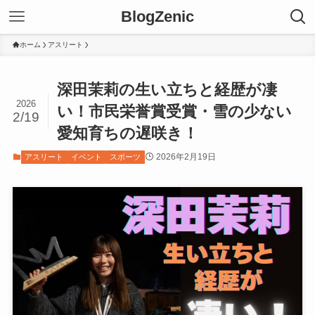
BlogZenic
ホーム
アスリート
深田茉莉の生い立ちと経歴が凄
2026
い！市民栄誉賞受賞・雪の少ない
2/19
愛知育ちの遅咲き！
2026年2月19日
アスリート
イベント
スポーツ