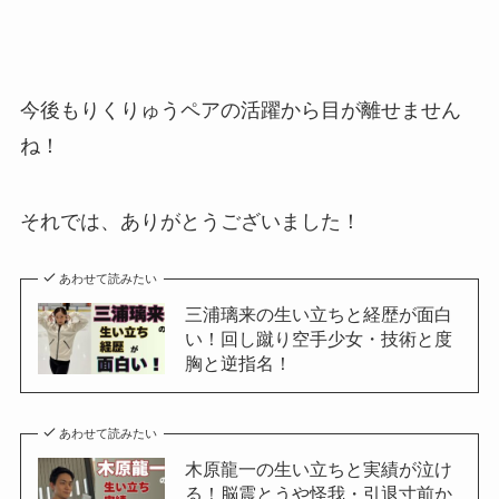
今後もりくりゅうペアの活躍から目が離せません
ね！
それでは、ありがとうございました！
あわせて読みたい
三浦璃来の生い立ちと経歴が面白
い！回し蹴り空手少女・技術と度
胸と逆指名！
あわせて読みたい
木原龍一の生い立ちと実績が泣け
る！脳震とうや怪我・引退寸前か