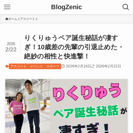
BlogZenic
ホーム
アスリート
りくりゅうペア誕生秘話が凄す
2026
ぎ！10歳差の先輩の引退止めた・
2/22
絶妙の相性と快進撃！
2026年2月18日
2026年2月22日
アスリート
イベント
スポーツ