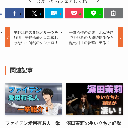
よかったらシェアしてね！
平野流佳の血縁とルーツを
平野流佳の逆襲！北京決勝
解明！平野歩夢とは親戚じ
での屈辱の３連続転倒から
ゃない・偶然のシンクロ！
起死回生の反撃に出る！
関連記事
ファイテン愛用有名人一挙
深田茉莉の生い立ちと経歴