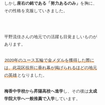
しかし
座右の銘である「努力あるのみ」
を胸に、
その性格を克服していきました。
平野流佳さんの地元での活躍も目覚ましいものが
あります。
2020年のユース五輪で金メダルを獲得した際に
は、此花区役所に垂れ幕が掲げられるほどの地元
の英雄
となりました。
梅香中学校から昇陽高校へ進学
し、その後は
太成
学院大学へ一般推薦で入学
しています。