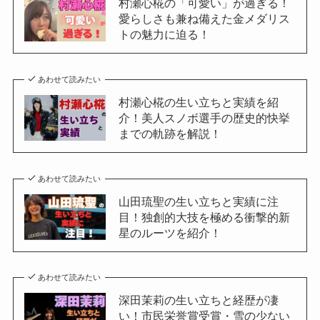
村瀬心椛の「可愛い」が過ぎる！
愛らしさも兼ね備えた金メダリス
トの魅力に迫る！
あわせて読みたい
村瀬心椛の生い立ちと実績を紹
介！美人スノボ選手の歴史的快挙
までの軌跡を解説！
あわせて読みたい
山田琉聖の生い立ちと実績に注
目！独創的大技を極める衝撃的新
星のルーツを紹介！
あわせて読みたい
深田茉莉の生い立ちと経歴が凄
い！市民栄誉賞受賞・雪の少ない