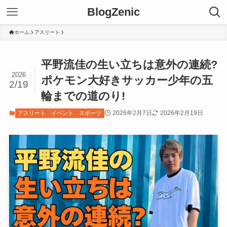
BlogZenic
ホーム
アスリート
平野流佳の生い立ちは意外の連続?
2026
ポケモン大好きサッカー少年の五
2/19
輪までの道のり!
2026年2月7日
2026年2月19日
アスリート
イベント
スポーツ