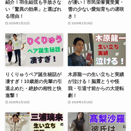
紹介！羽生結弦も手放さな
が凄い！市民栄誉賞受賞・
い「驚異の効果」と選ばれ
雪の少ない愛知育ちの遅咲
る理由！
き！
2026年2月22日
2026年2月19日
りくりゅうペア誕生秘話が
木原龍一の生い立ちと実績
凄すぎ！10歳差の先輩の引
が泣ける！脳震とうや怪
退止めた・絶妙の相性と快
我・引退寸前からの大逆転
進撃！
劇！
2026年2月18日
2026年2月18日