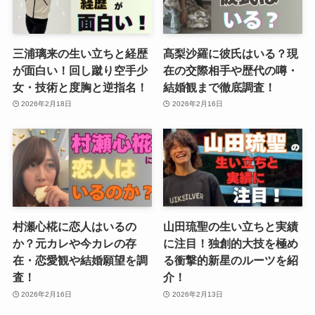
三浦璃来の生い立ちと経歴
髙梨沙羅に彼氏はいる？現
が面白い！回し蹴り空手少
在の交際相手や歴代の噂・
女・技術と度胸と逆指名！
結婚観まで徹底調査！
2026年2月18日
2026年2月16日
村瀬心椛に恋人はいるの
山田琉聖の生い立ちと実績
か？元カレや今カレの存
に注目！独創的大技を極め
在・恋愛観や結婚願望を調
る衝撃的新星のルーツを紹
査！
介！
2026年2月16日
2026年2月13日