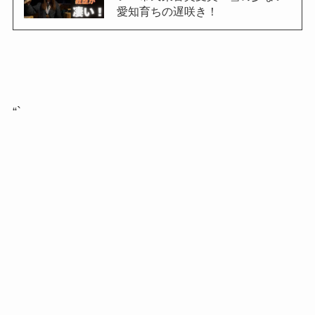
愛知育ちの遅咲き！
“`