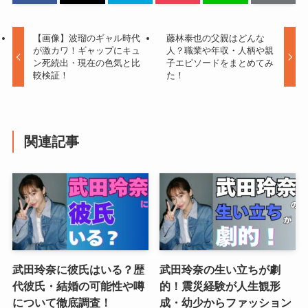
【画像】波瑠のギャル時代
藤林泰也の父親はどんな
が激カワ！ギャップにキュ
人？職業や年収・人柄や親
ン死続出・現在の色気と比
子エピソードをまとめてみ
較検証！
た！
関連記事
武田玲奈に彼氏はいる？歴
武田玲奈の生い立ちが劇
代彼氏・結婚の可能性や噂
的！震災経験が人生観形
について徹底調査！
成・幼少からファッション