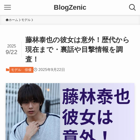
BlogZenic
ホーム
モデル
藤林泰也の彼女は意外！歴代から
2025
現在まで・裏話や目撃情報を調
9/22
査！
2025年9月22日
モデル
俳優