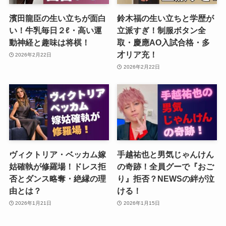
濱田龍臣の生い立ちが面白
鈴木福の生い立ちと学歴が
い！牛乳毎日２ℓ・高い運
立派すぎ！制服ボタン全
動神経と趣味は将棋！
取・慶應AO入試合格・多
才リア充！
2026年2月22日
2026年2月22日
ヴィクトリア・ベッカム嫁
手越祐也と男気じゃんけん
姑確執が修羅場！ドレス拒
の奇跡！全員グーで『おご
否とダンス略奪・絶縁の理
り』拒否？NEWSの絆が泣
由とは？
ける！
2026年1月21日
2026年1月15日