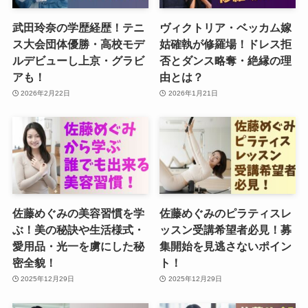
武田玲奈の学歴経歴！テニ
ヴィクトリア・ベッカム嫁
ス大会団体優勝・高校モデ
姑確執が修羅場！ドレス拒
ルデビューし上京・グラビ
否とダンス略奪・絶縁の理
アも！
由とは？
2026年2月22日
2026年1月21日
佐藤めぐみの美容習慣を学
佐藤めぐみのピラティスレ
ぶ！美の秘訣や生活様式・
ッスン受講希望者必見！募
愛用品・光一を虜にした秘
集開始を見逃さないポイン
密全貌！
ト！
2025年12月29日
2025年12月29日