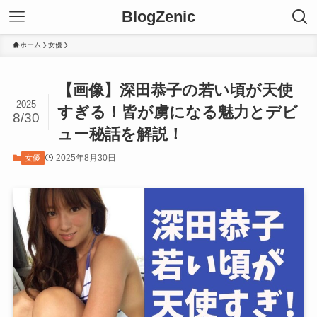
BlogZenic
ホーム
女優
【画像】深田恭子の若い頃が天使
2025
すぎる！皆が虜になる魅力とデビ
8/30
ュー秘話を解説！
2025年8月30日
女優