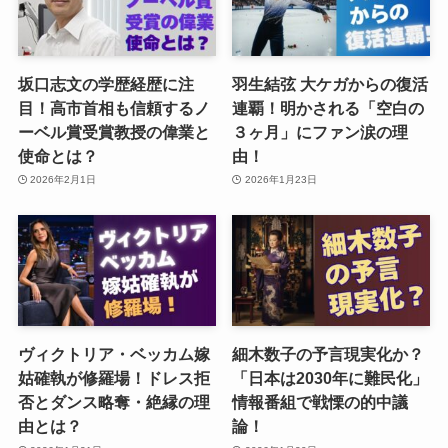
坂口志文の学歴経歴に注
羽生結弦 大ケガからの復活
目！高市首相も信頼するノ
連覇！明かされる「空白の
ーベル賞受賞教授の偉業と
３ヶ月」にファン涙の理
使命とは？
由！
2026年2月1日
2026年1月23日
ヴィクトリア・ベッカム嫁
細木数子の予言現実化か？
姑確執が修羅場！ドレス拒
「日本は2030年に難民化」
否とダンス略奪・絶縁の理
情報番組で戦慄の的中議
由とは？
論！