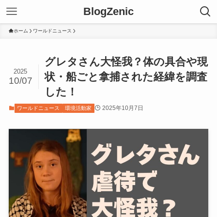
BlogZenic
ホーム
ワールドニュース
グレタさん大怪我？体の具合や現
2025
状・船ごと拿捕された経緯を調査
10/07
した！
2025年10月7日
ワールドニュース
環境活動家