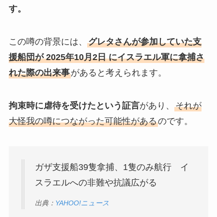
す。
この噂の背景には、
グレタさんが参加していた支
援船団が 2025年10月2日 にイスラエル軍に拿捕さ
れた際の出来事
があると考えられます。
拘束時に虐待を受けたという証言
があり、
それが
大怪我の噂につながった可能性がある
のです。
ガザ支援船39隻拿捕、1隻のみ航行 イ
スラエルへの非難や抗議広がる
出典：
YAHOO!ニュース