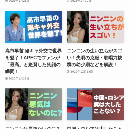
2026年1月21日
2026年1月20日
高市早苗 陽キャ外交で世界
ニンニンの生い立ちがスゴ
を魅了！APECでファンが
い！失明の克服・歌唱力抜
「最高」と絶賛した笑顔の
群の幼少期などを解説！
瞬間！
2025年12月18日
2026年1月17日
ニンニンは悪気ないのに？
中国・ロシアは大したこと