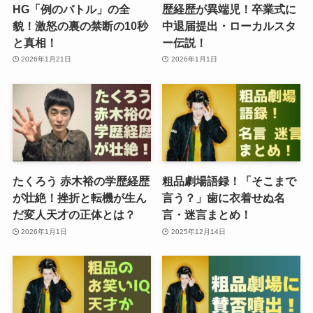
HG「例のバトル」の全
歴経歴が異端児！卒業式に
貌！激怒の裏の禁断の10秒
中退届提出・ローカルスタ
と真相！
ー伝説！
2026年1月21日
2026年1月1日
たくろう 赤木裕の学歴経歴
粗品劇場語録！「そこまで
が壮絶！挫折と転機が生ん
言う？」歯に衣着せぬ名
だ変人天才の正体とは？
言・迷言まとめ！
2026年1月1日
2025年12月14日