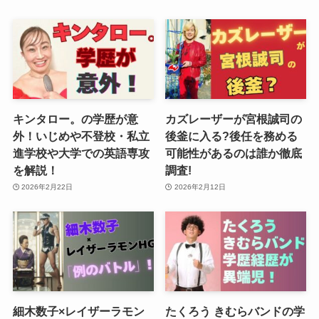
キンタロー。の学歴が意
カズレーザーが宮根誠司の
外！いじめや不登校・私立
後釜に入る?後任を務める
進学校や大学での英語専攻
可能性があるのは誰か徹底
を解説！
調査!
2026年2月22日
2026年2月12日
細木数子×レイザーラモン
たくろう きむらバンドの学