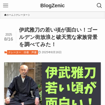
BlogZenic
ホーム
ナレーター
伊武雅刀の若い頃が面白い！ゴー
2025
ルデン街放浪と破天荒な家族背景
8/16
を調べてみた！
2025年8月16日
ナレーター
俳優
声優