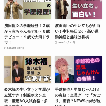
濱田龍臣の学歴経歴！２歳
濱田龍臣の生い立ちが面白
から赤ちゃんモデル・６歳
い！牛乳毎日２ℓ・高い運
デビュー・９歳で大河ドラ
動神経と趣味は将棋！
マ！
2026年2月22日
2026年2月22日
鈴木福の生い立ちと学歴が
手越祐也と男気じゃんけん
立派すぎ！制服ボタン全
の奇跡！全員グーで『おご
取・慶應AO入試合格・多
り』拒否？NEWSの絆が泣