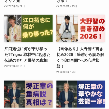
才リア充！
ける！
2026年2月22日
2026年1月15日
江口拓也に何が乗り移っ
【画像あり】大野智の書き
た?Trignal取材中に起きた
初め2026！筆跡から読み解
伝説の奇行と爆笑の真相!
く”活動再開”への心理状
態！
2026年1月15日
2026年1月2日