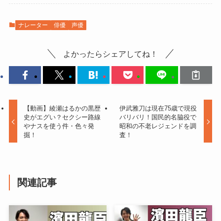
ナレーター
俳優
声優
よかったらシェアしてね！
【動画】綾瀬はるかの黒歴
伊武雅刀は現在75歳で現役
史がエグい？セクシー路線
バリバリ！国民的名脇役で
やナスを使う件・色々発
昭和の不老レジェンドを調
掘！
査！
関連記事