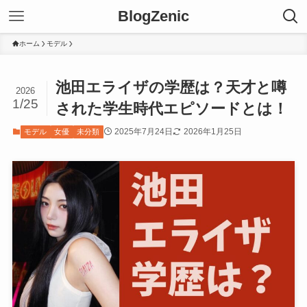
BlogZenic
ホーム
モデル
池田エライザの学歴は？天才と噂
2026
1/25
された学生時代エピソードとは！
2025年7月24日
2026年1月25日
モデル
女優
未分類