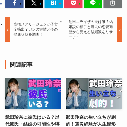
池田エライザの夫は誰？結
高橋メアリージュンが子宮
婚説の相手と過去の恋愛遍
全摘出？ガンの実情と今の
歴から見える結婚観をリサ
健康状態を調査！
ーチ！
関連記事
武田玲奈に彼氏はいる？歴
武田玲奈の生い立ちが劇
代彼氏・結婚の可能性や噂
的！震災経験が人生観形