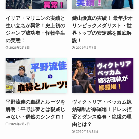
イリア・マリニンの実績と
鍵山優真の実績！ 最年少オ
生い立ちが異常！史上初の
リンピックメダリスト・世
ジャンプ成功者・怪物学生
界トップの安定感を徹底解
の実態！
説！
2026年2月8日
2026年2月7日
平野流佳の血縁とルーツを
ヴィクトリア・ベッカム嫁
解明！平野歩夢とは親戚じ
姑確執が修羅場！ドレス拒
ゃない・偶然のシンクロ！
否とダンス略奪・絶縁の理
由とは？
2026年2月7日
2026年1月21日