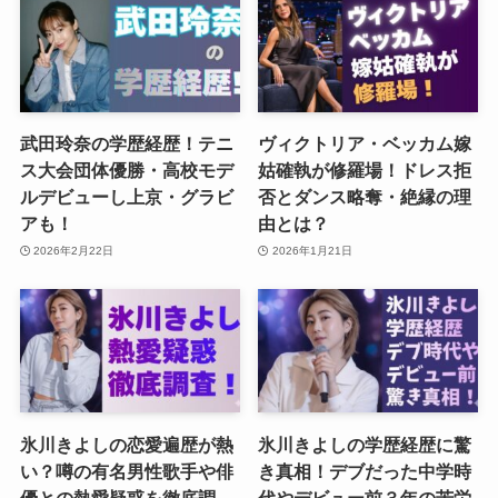
武田玲奈の学歴経歴！テニ
ヴィクトリア・ベッカム嫁
ス大会団体優勝・高校モデ
姑確執が修羅場！ドレス拒
ルデビューし上京・グラビ
否とダンス略奪・絶縁の理
アも！
由とは？
2026年2月22日
2026年1月21日
氷川きよしの恋愛遍歴が熱
氷川きよしの学歴経歴に驚
い？噂の有名男性歌手や俳
き真相！デブだった中学時
優との熱愛疑惑を徹底調
代やデビュー前３年の苦労