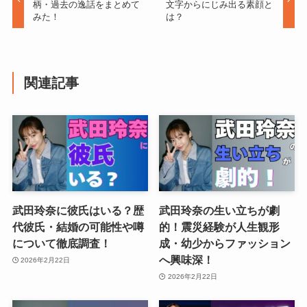
柄・過去の逸話をまとめて
文字からにじみ出る素顔と
みた！
は？
関連記事
武田玲奈に彼氏はいる？歴
武田玲奈の生い立ちが劇
代彼氏・結婚の可能性や噂
的！震災経験が人生観形
について徹底調査！
成・幼少からファッション
へ興味深！
2026年2月22日
2026年2月22日