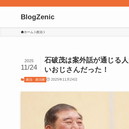
BlogZenic
ホーム
政治
石破茂は案外話が通じる
2025
11/24
いおじさんだった！
2025年11月24日
政治
政治家