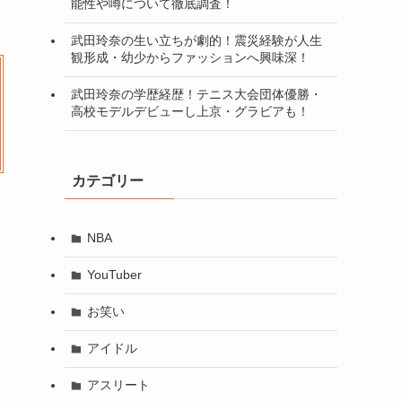
能性や噂について徹底調査！
武田玲奈の生い立ちが劇的！震災経験が人生
観形成・幼少からファッションへ興味深！
武田玲奈の学歴経歴！テニス大会団体優勝・
高校モデルデビューし上京・グラビアも！
カテゴリー
NBA
YouTuber
お笑い
アイドル
アスリート