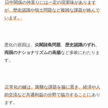
日中関係の仲直りには一定の現実味があります
が、歴史認識や領土問題など複雑な課題が絡んで
います。
悪化の原因は、
尖閣諸島問題
、
歴史認識のずれ
、
両国のナショナリズムの高揚
など多岐にわたりま
す。
正常化の鍵は、困難な課題を脇に置き、経済や人
的交流など共通利益の分野で協力することに
あり
ます。