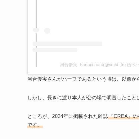
河合優実. Fanaccount(@smkt_fnk
河合優実さんがハーフであるという噂は、以前か
しかし、長きに渡り本人が公の場で明言したこと
ところが、2024年に掲載された雑誌
『CREA』
です。