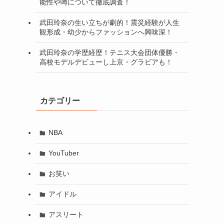
能性や噂について徹底調査！
武田玲奈の生い立ちが劇的！震災経験が人生
観形成・幼少からファッションへ興味深！
武田玲奈の学歴経歴！テニス大会団体優勝・
高校モデルデビューし上京・グラビアも！
カテゴリー
NBA
YouTuber
お笑い
アイドル
アスリート