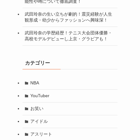
能性や噂について徹底調査！
武田玲奈の生い立ちが劇的！震災経験が人生
観形成・幼少からファッションへ興味深！
武田玲奈の学歴経歴！テニス大会団体優勝・
高校モデルデビューし上京・グラビアも！
カテゴリー
NBA
YouTuber
お笑い
アイドル
アスリート