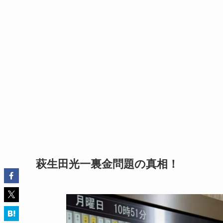
萩生田光一裏金問題の真相！