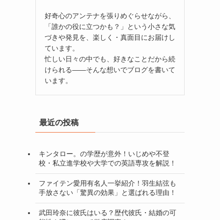
好奇心のアンテナを張りめぐらせながら、
「誰かの役に立つかも？」という小さな気
づきや発見を、楽しく・真面目にお届けし
ています。
忙しい日々の中でも、好きなことだから続
けられる——そんな想いでブログを書いて
います。
最近の投稿
キンタロー。の学歴が意外！いじめや不登
校・私立進学校や大学での英語専攻を解説！
ファイテン愛用有名人一挙紹介！羽生結弦も
手放さない「驚異の効果」と選ばれる理由！
武田玲奈に彼氏はいる？歴代彼氏・結婚の可