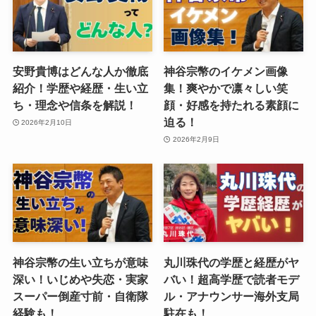
安野貴博はどんな人か徹底
神谷宗幣のイケメン画像
紹介！学歴や経歴・生い立
集！爽やかで凛々しい笑
ち・理念や信条を解説！
顔・好感を持たれる素顔に
迫る！
2026年2月10日
2026年2月9日
神谷宗幣の生い立ちが意味
丸川珠代の学歴と経歴がヤ
深い！いじめや失恋・実家
バい！超高学歴で読者モデ
スーパー倒産寸前・自衛隊
ル・アナウンサー海外支局
経験も！
駐在も！