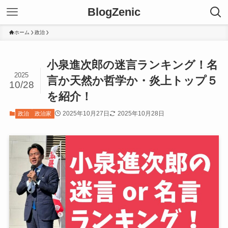
BlogZenic
ホーム
政治
小泉進次郎の迷言ランキング！名
2025
言か天然か哲学か・炎上トップ５
10/28
を紹介！
2025年10月27日
2025年10月28日
政治
政治家