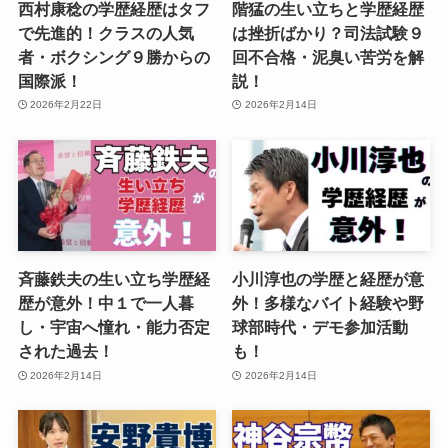
西村康稔の学歴経歴はタフ
階猛の生い立ちと学歴経歴
で先進的！クラスの人気
は挫折ばかり？司法試験９
者・ボクシング９勝からの
回不合格・泥臭い苦労を解
国際派！
説！
2026年2月22日
2026年2月14日
斉藤鉄夫の生い立ち学歴経
小川淳也の学歴と経歴が意
歴が意外！中１で一人暮
外！多様なバイト経験や野
し・宇宙へ憧れ・能力否定
球部時代・デモ参加活動
された過去！
も！
2026年2月14日
2026年2月14日