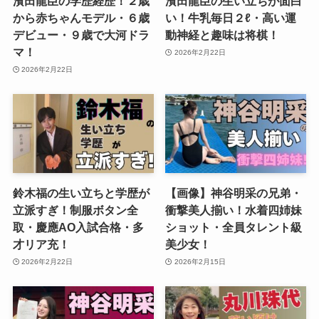
濱田龍臣の学歴経歴！２歳
濱田龍臣の生い立ちが面白
から赤ちゃんモデル・６歳
い！牛乳毎日２ℓ・高い運
デビュー・９歳で大河ドラ
動神経と趣味は将棋！
マ！
2026年2月22日
2026年2月22日
鈴木福の生い立ちと学歴が
【画像】神谷明采の兄弟・
立派すぎ！制服ボタン全
衝撃美人揃い！水着四姉妹
取・慶應AO入試合格・多
ショット・全員タレント級
才リア充！
美少女！
2026年2月22日
2026年2月15日