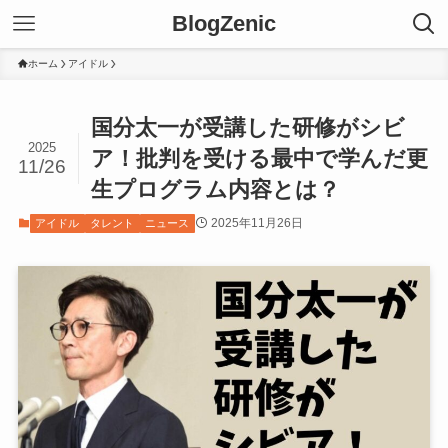
BlogZenic
ホーム
アイドル
国分太一が受講した研修がシビ
2025
ア！批判を受ける最中で学んだ更
11/26
生プログラム内容とは？
2025年11月26日
アイドル
タレント
ニュース