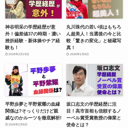
神谷明采の学歴経歴が意
丸川珠代の若い頃はもちろ
外！偏差値37の時期・濃い
ん超美人！当選後の今と比
挫折経験・新体操やチア経
較「驚きの変化」と秘蔵写
験も！
真！
2026年2月15日
2026年2月9日
平野歩夢と平野紫耀の血縁
坂口志文の学歴経歴に注
関係は?そっくりだけど親
目！高市首相も信頼するノ
戚なのかルーツを徹底解析!
ーベル賞受賞教授の偉業と
使命とは？
2026年2月6日