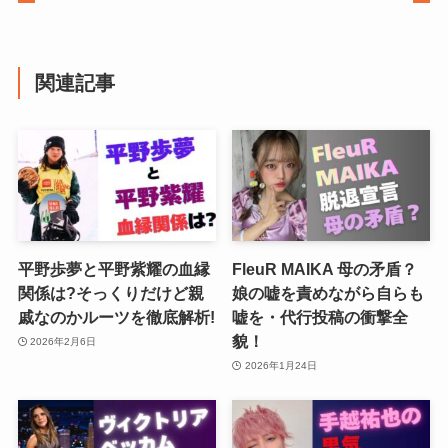
関連記事
平野歩夢と平野紫耀の血縁
FleuR MAIKA 母の矛盾？
関係は?そっくりだけど親
娘の嘘を責めながら自らも
戚なのかルーツを徹底解析!
嘘を・代行投稿の衝撃全
貌！
2026年2月6日
2026年1月24日