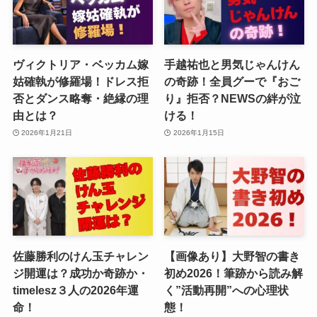
ヴィクトリア・ベッカム嫁
手越祐也と男気じゃんけん
姑確執が修羅場！ドレス拒
の奇跡！全員グーで『おご
否とダンス略奪・絶縁の理
り』拒否？NEWSの絆が泣
由とは？
ける！
2026年1月21日
2026年1月15日
佐藤勝利のけん玉チャレン
【画像あり】大野智の書き
ジ開運は？成功か奇跡か・
初め2026！筆跡から読み解
timelesz３人の2026年運
く”活動再開”への心理状
命！
態！