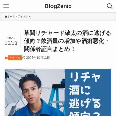
BlogZenic
ホーム
アイドル
草間リチャード敬太の酒に逃げる
2025
傾向？飲酒量の増加や酒癖悪化・
10/13
関係者証言まとめ！
2025年10月13日
アイドル