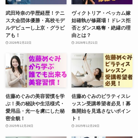
武田玲奈の学歴経歴！テニ
ヴィクトリア・ベッカム嫁
ス大会団体優勝・高校モデ
姑確執が修羅場！ドレス拒
ルデビューし上京・グラビ
否とダンス略奪・絶縁の理
アも！
由とは？
2026年2月22日
2026年1月21日
佐藤めぐみの美容習慣を学
佐藤めぐみのピラティスレ
ぶ！美の秘訣や生活様式・
ッスン受講希望者必見！募
愛用品・光一を虜にした秘
集開始を見逃さないポイン
密全貌！
ト！
2025年12月29日
2025年12月29日