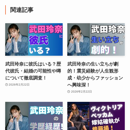
関連記事
武田玲奈に彼氏はいる？歴
武田玲奈の生い立ちが劇
代彼氏・結婚の可能性や噂
的！震災経験が人生観形
について徹底調査！
成・幼少からファッション
へ興味深！
2026年2月22日
2026年2月22日