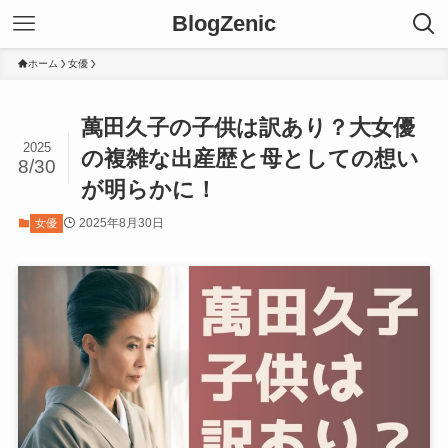
BlogZenic
ホーム
女優
萬田久子の子供は訳あり？大女優
2025
の複雑な出産歴と母としての想い
8/30
が明らかに！
2025年8月30日
女優