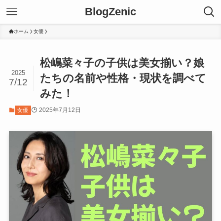
BlogZenic
ホーム
女優
松嶋菜々子の子供は美女揃い？娘
2025
たちの名前や性格・現状を調べて
7/12
みた！
2025年7月12日
女優