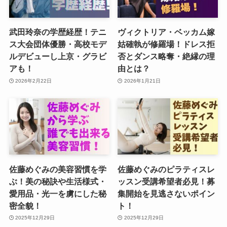
武田玲奈の学歴経歴！テニ
ヴィクトリア・ベッカム嫁
ス大会団体優勝・高校モデ
姑確執が修羅場！ドレス拒
ルデビューし上京・グラビ
否とダンス略奪・絶縁の理
アも！
由とは？
2026年2月22日
2026年1月21日
佐藤めぐみの美容習慣を学
佐藤めぐみのピラティスレ
ぶ！美の秘訣や生活様式・
ッスン受講希望者必見！募
愛用品・光一を虜にした秘
集開始を見逃さないポイン
密全貌！
ト！
2025年12月29日
2025年12月29日