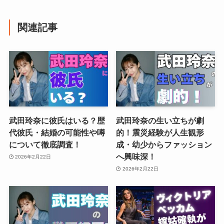
関連記事
武田玲奈に彼氏はいる？歴
武田玲奈の生い立ちが劇
代彼氏・結婚の可能性や噂
的！震災経験が人生観形
について徹底調査！
成・幼少からファッション
へ興味深！
2026年2月22日
2026年2月22日