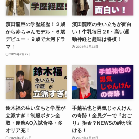
濱田龍臣の学歴経歴！２歳
濱田龍臣の生い立ちが面白
から赤ちゃんモデル・６歳
い！牛乳毎日２ℓ・高い運
デビュー・９歳で大河ドラ
動神経と趣味は将棋！
マ！
2026年2月22日
2026年2月22日
鈴木福の生い立ちと学歴が
手越祐也と男気じゃんけん
立派すぎ！制服ボタン全
の奇跡！全員グーで『おご
取・慶應AO入試合格・多
り』拒否？NEWSの絆が泣
才リア充！
ける！
2026年2月22日
2026年1月15日