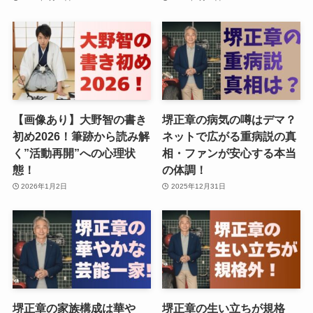
【画像あり】大野智の書き
堺正章の病気の噂はデマ？
初め2026！筆跡から読み解
ネットで広がる重病説の真
く”活動再開”への心理状
相・ファンが安心する本当
態！
の体調！
2026年1月2日
2025年12月31日
堺正章の家族構成は華や
堺正章の生い立ちが規格