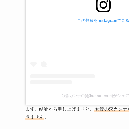
この投稿をInstagramで見
⬡森カンナ⬡(@kanna_mori)がシ
まず、結論から申し上げますと、
女優の森カンナ
きません
。