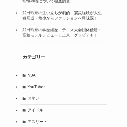
能性や噂について徹底調査！
武田玲奈の生い立ちが劇的！震災経験が人生
観形成・幼少からファッションへ興味深！
武田玲奈の学歴経歴！テニス大会団体優勝・
高校モデルデビューし上京・グラビアも！
カテゴリー
NBA
YouTuber
お笑い
アイドル
アスリート