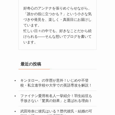
好奇心のアンテナを張りめぐらせながら、
「誰かの役に立つかも？」という小さな気
づきや発見を、楽しく・真面目にお届けし
ています。
忙しい日々の中でも、好きなことだから続
けられる——そんな想いでブログを書いて
います。
最近の投稿
キンタロー。の学歴が意外！いじめや不登
校・私立進学校や大学での英語専攻を解説！
ファイテン愛用有名人一挙紹介！羽生結弦も
手放さない「驚異の効果」と選ばれる理由！
武田玲奈に彼氏はいる？歴代彼氏・結婚の可