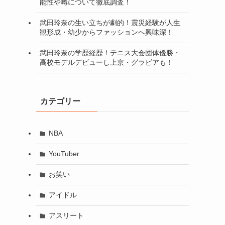
能性や噂について徹底調査！
武田玲奈の生い立ちが劇的！震災経験が人生
観形成・幼少からファッションへ興味深！
武田玲奈の学歴経歴！テニス大会団体優勝・
高校モデルデビューし上京・グラビアも！
カテゴリー
NBA
YouTuber
お笑い
アイドル
アスリート