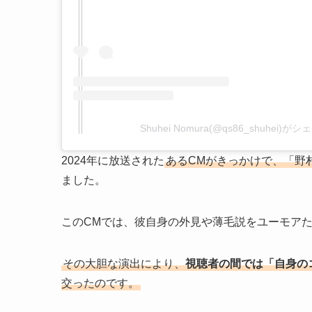
Shuhei Nomura(@qs86_shuhei)
2024年に放送された
あるCMがきっかけで、「野
ました。
このCMでは、彼自身の外見や薄毛説をユーモア
その大胆な演出により、
視聴者の間では「自身の
交ったのです。