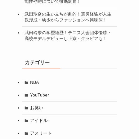
能性や噂について徹底調査！
武田玲奈の生い立ちが劇的！震災経験が人生
観形成・幼少からファッションへ興味深！
武田玲奈の学歴経歴！テニス大会団体優勝・
高校モデルデビューし上京・グラビアも！
カテゴリー
NBA
YouTuber
お笑い
アイドル
アスリート