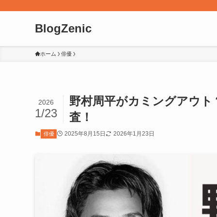
BlogZenic
ホーム
俳優
野村周平がカミングアウト？
2026
1/23
査！
2025年8月15日
2026年1月23日
俳優