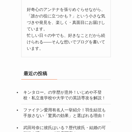
好奇心のアンテナを張りめぐらせながら、
「誰かの役に立つかも？」という小さな気
づきや発見を、楽しく・真面目にお届けし
ています。
忙しい日々の中でも、好きなことだから続
けられる——そんな想いでブログを書いて
います。
最近の投稿
キンタロー。の学歴が意外！いじめや不登
校・私立進学校や大学での英語専攻を解説！
ファイテン愛用有名人一挙紹介！羽生結弦も
手放さない「驚異の効果」と選ばれる理由！
武田玲奈に彼氏はいる？歴代彼氏・結婚の可