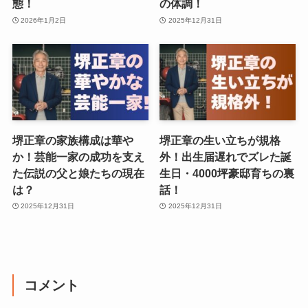
態！
の体調！
2026年1月2日
2025年12月31日
堺正章の家族構成は華や
堺正章の生い立ちが規格
か！芸能一家の成功を支え
外！出生届遅れでズレた誕
た伝説の父と娘たちの現在
生日・4000坪豪邸育ちの裏
は？
話！
2025年12月31日
2025年12月31日
コメント