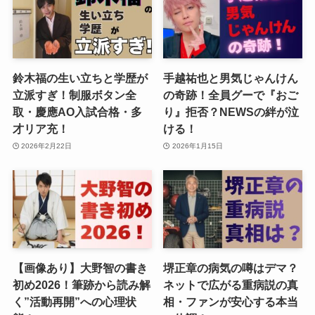
鈴木福の生い立ちと学歴が
手越祐也と男気じゃんけん
立派すぎ！制服ボタン全
の奇跡！全員グーで『おご
取・慶應AO入試合格・多
り』拒否？NEWSの絆が泣
才リア充！
ける！
2026年2月22日
2026年1月15日
【画像あり】大野智の書き
堺正章の病気の噂はデマ？
初め2026！筆跡から読み解
ネットで広がる重病説の真
く”活動再開”への心理状
相・ファンが安心する本当