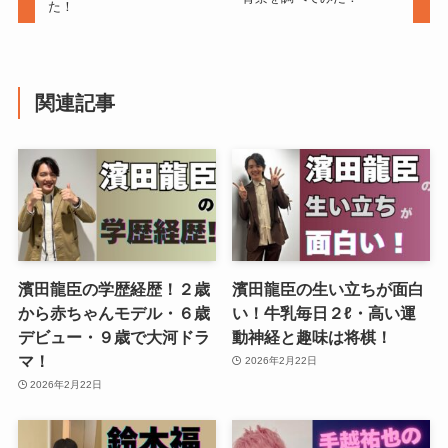
た！
関連記事
濱田龍臣の学歴経歴！２歳
濱田龍臣の生い立ちが面白
から赤ちゃんモデル・６歳
い！牛乳毎日２ℓ・高い運
デビュー・９歳で大河ドラ
動神経と趣味は将棋！
マ！
2026年2月22日
2026年2月22日