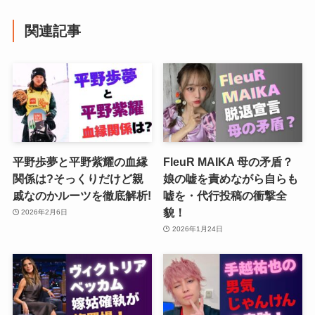
関連記事
平野歩夢と平野紫耀の血縁
FleuR MAIKA 母の矛盾？
関係は?そっくりだけど親
娘の嘘を責めながら自らも
戚なのかルーツを徹底解析!
嘘を・代行投稿の衝撃全
貌！
2026年2月6日
2026年1月24日