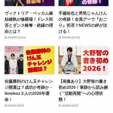
ヴィクトリア・ベッカム嫁
手越祐也と男気じゃんけん
姑確執が修羅場！ドレス拒
の奇跡！全員グーで『おご
否とダンス略奪・絶縁の理
り』拒否？NEWSの絆が泣
由とは？
ける！
2026年1月21日
2026年1月15日
佐藤勝利のけん玉チャレン
【画像あり】大野智の書き
ジ開運は？成功か奇跡か・
初め2026！筆跡から読み解
timelesz３人の2026年運
く”活動再開”への心理状
命！
態！
2026年1月2日
2026年1月2日