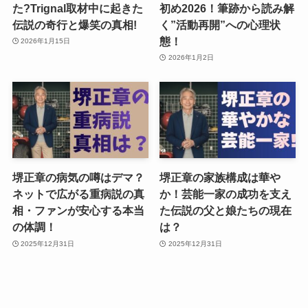
た?Trignal取材中に起きた
初め2026！筆跡から読み解
伝説の奇行と爆笑の真相!
く”活動再開”への心理状
態！
2026年1月15日
2026年1月2日
堺正章の病気の噂はデマ？
堺正章の家族構成は華や
ネットで広がる重病説の真
か！芸能一家の成功を支え
相・ファンが安心する本当
た伝説の父と娘たちの現在
の体調！
は？
2025年12月31日
2025年12月31日