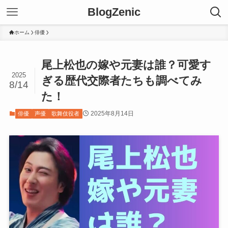
BlogZenic
ホーム
俳優
尾上松也の嫁や元妻は誰？可愛す
2025
ぎる歴代交際者たちも調べてみ
8/14
た！
2025年8月14日
俳優
声優
歌舞伎役者