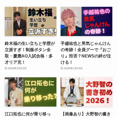
鈴木福の生い立ちと学歴が
手越祐也と男気じゃんけん
立派すぎ！制服ボタン全
の奇跡！全員グーで『おご
取・慶應AO入試合格・多
り』拒否？NEWSの絆が泣
才リア充！
ける！
2026年2月22日
2026年1月15日
江口拓也に何が乗り移っ
【画像あり】大野智の書き