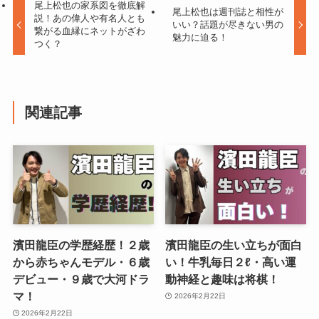
尾上松也の家系図を徹底解
尾上松也は週刊誌と相性が
説！あの偉人や有名人とも
いい？話題が尽きない男の
繋がる血縁にネットがざわ
魅力に迫る！
つく？
関連記事
濱田龍臣の学歴経歴！２歳
濱田龍臣の生い立ちが面白
から赤ちゃんモデル・６歳
い！牛乳毎日２ℓ・高い運
デビュー・９歳で大河ドラ
動神経と趣味は将棋！
マ！
2026年2月22日
2026年2月22日