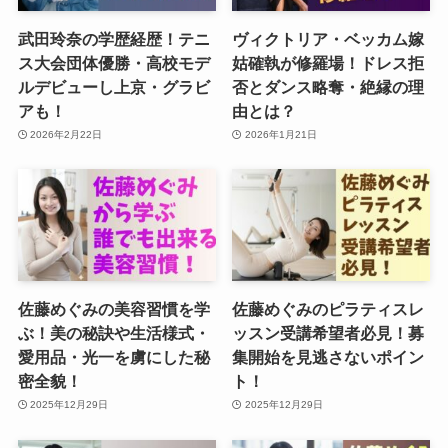
武田玲奈の学歴経歴！テニ
ヴィクトリア・ベッカム嫁
ス大会団体優勝・高校モデ
姑確執が修羅場！ドレス拒
ルデビューし上京・グラビ
否とダンス略奪・絶縁の理
アも！
由とは？
2026年2月22日
2026年1月21日
佐藤めぐみの美容習慣を学
佐藤めぐみのピラティスレ
ぶ！美の秘訣や生活様式・
ッスン受講希望者必見！募
愛用品・光一を虜にした秘
集開始を見逃さないポイン
密全貌！
ト！
2025年12月29日
2025年12月29日