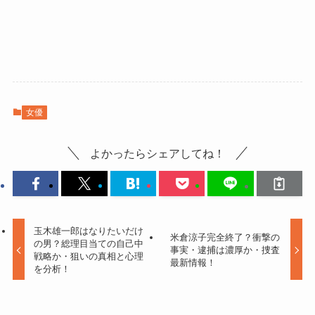
女優
よかったらシェアしてね！
玉木雄一郎はなりたいだけ
米倉涼子完全終了？衝撃の
の男？総理目当ての自己中
事実・逮捕は濃厚か・捜査
戦略か・狙いの真相と心理
最新情報！
を分析！