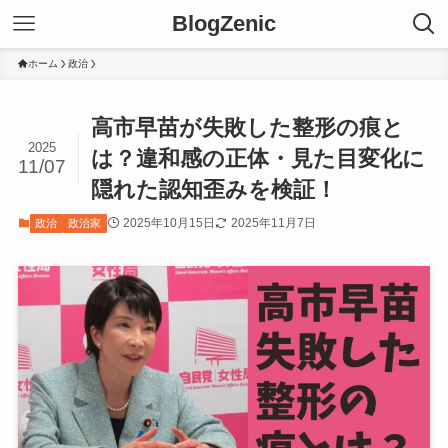
BlogZenic
ホーム
政治
高市早苗が失敗した整形の痕と
2025
は？違和感の正体・見た目変化に
11/07
隠れた認知歪みを検証！
2025年10月15日
2025年11月7日
政治
政治家