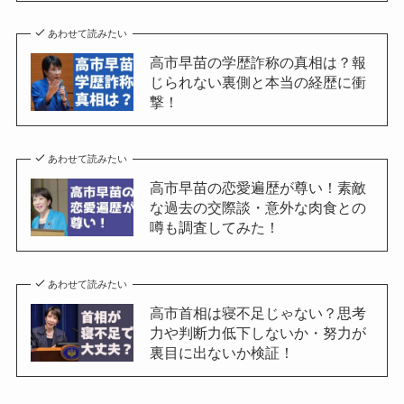
あわせて読みたい
高市早苗の学歴詐称の真相は？報
じられない裏側と本当の経歴に衝
撃！
あわせて読みたい
高市早苗の恋愛遍歴が尊い！素敵
な過去の交際談・意外な肉食との
噂も調査してみた！
あわせて読みたい
高市首相は寝不足じゃない？思考
力や判断力低下しないか・努力が
裏目に出ないか検証！