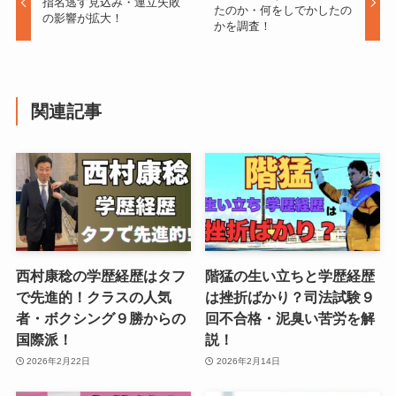
指名逃す見込み・連立失敗
たのか・何をしでかしたの
の影響が拡大！
かを調査！
関連記事
西村康稔の学歴経歴はタフ
階猛の生い立ちと学歴経歴
で先進的！クラスの人気
は挫折ばかり？司法試験９
者・ボクシング９勝からの
回不合格・泥臭い苦労を解
国際派！
説！
2026年2月22日
2026年2月14日