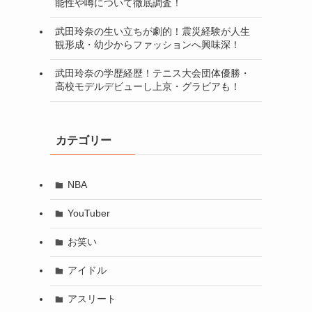
能性や噂について徹底調査！
武田玲奈の生い立ちが劇的！震災経験が人生
観形成・幼少からファッションへ興味深！
武田玲奈の学歴経歴！テニス大会団体優勝・
高校モデルデビューし上京・グラビアも！
カテゴリー
NBA
YouTuber
お笑い
アイドル
アスリート