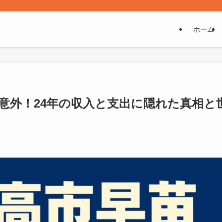
ホーム
意外！24年の収入と支出に隠れた真相と