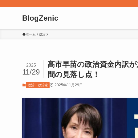
BlogZenic
ホーム
政治
高市早苗の政治資金内訳が
2025
11/29
間の見落し点！
2025年11月29日
政治
政治家