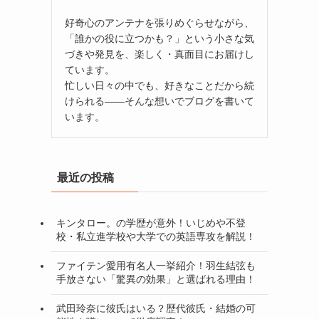
好奇心のアンテナを張りめぐらせながら、
「誰かの役に立つかも？」という小さな気
づきや発見を、楽しく・真面目にお届けし
ています。
忙しい日々の中でも、好きなことだから続
けられる——そんな想いでブログを書いて
います。
最近の投稿
キンタロー。の学歴が意外！いじめや不登
校・私立進学校や大学での英語専攻を解説！
ファイテン愛用有名人一挙紹介！羽生結弦も
手放さない「驚異の効果」と選ばれる理由！
武田玲奈に彼氏はいる？歴代彼氏・結婚の可