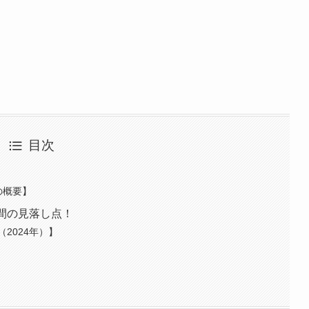
目次
の概要】
間の見落し点！
2024年）】