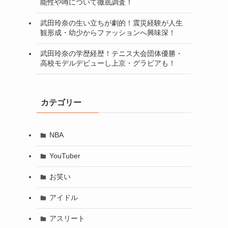
能性や噂について徹底調査！
武田玲奈の生い立ちが劇的！震災経験が人生
観形成・幼少からファッションへ興味深！
武田玲奈の学歴経歴！テニス大会団体優勝・
高校モデルデビューし上京・グラビアも！
カテゴリー
NBA
YouTuber
お笑い
アイドル
アスリート