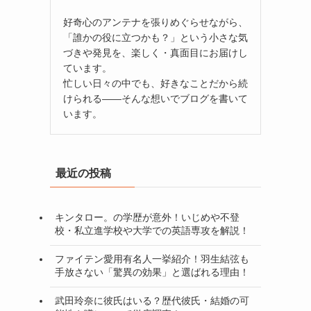
好奇心のアンテナを張りめぐらせながら、
「誰かの役に立つかも？」という小さな気
づきや発見を、楽しく・真面目にお届けし
ています。
忙しい日々の中でも、好きなことだから続
けられる——そんな想いでブログを書いて
います。
最近の投稿
キンタロー。の学歴が意外！いじめや不登
校・私立進学校や大学での英語専攻を解説！
ファイテン愛用有名人一挙紹介！羽生結弦も
手放さない「驚異の効果」と選ばれる理由！
武田玲奈に彼氏はいる？歴代彼氏・結婚の可