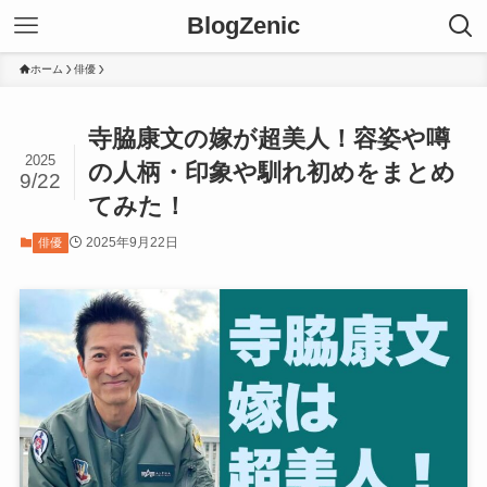
BlogZenic
ホーム
俳優
寺脇康文の嫁が超美人！容姿や噂
2025
の人柄・印象や馴れ初めをまとめ
9/22
てみた！
2025年9月22日
俳優