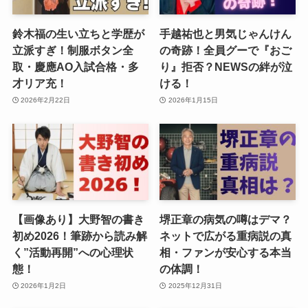
鈴木福の生い立ちと学歴が
手越祐也と男気じゃんけん
立派すぎ！制服ボタン全
の奇跡！全員グーで『おご
取・慶應AO入試合格・多
り』拒否？NEWSの絆が泣
才リア充！
ける！
2026年2月22日
2026年1月15日
【画像あり】大野智の書き
堺正章の病気の噂はデマ？
初め2026！筆跡から読み解
ネットで広がる重病説の真
く”活動再開”への心理状
相・ファンが安心する本当
態！
の体調！
2026年1月2日
2025年12月31日