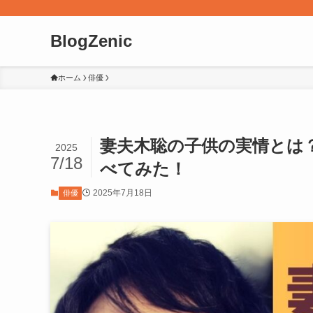
BlogZenic
ホーム
俳優
妻夫木聡の子供の実情とは
2025
7/18
べてみた！
2025年7月18日
俳優