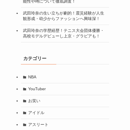
能性や噂について徹底調査！
武田玲奈の生い立ちが劇的！震災経験が人生
観形成・幼少からファッションへ興味深！
武田玲奈の学歴経歴！テニス大会団体優勝・
高校モデルデビューし上京・グラビアも！
カテゴリー
NBA
YouTuber
お笑い
アイドル
アスリート