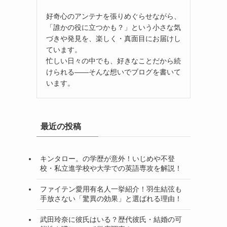
好奇心のアンテナを張りめぐらせながら、
「誰かの役に立つかも？」という小さな気
づきや発見を、楽しく・真面目にお届けし
ています。
忙しい日々の中でも、好きなことだから続
けられる——そんな想いでブログを書いて
います。
最近の投稿
キンタロー。の学歴が意外！いじめや不登
校・私立進学校や大学での英語専攻を解説！
ファイテン愛用有名人一挙紹介！羽生結弦も
手放さない「驚異の効果」と選ばれる理由！
武田玲奈に彼氏はいる？歴代彼氏・結婚の可