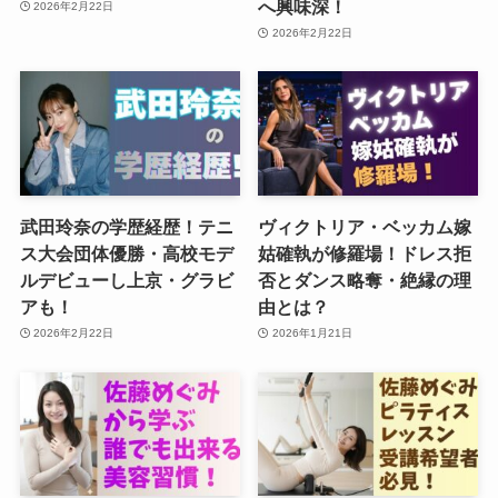
へ興味深！
2026年2月22日
2026年2月22日
武田玲奈の学歴経歴！テニ
ヴィクトリア・ベッカム嫁
ス大会団体優勝・高校モデ
姑確執が修羅場！ドレス拒
ルデビューし上京・グラビ
否とダンス略奪・絶縁の理
アも！
由とは？
2026年2月22日
2026年1月21日