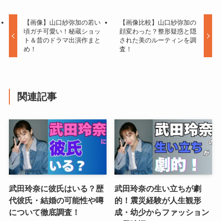
【画像】山口紗弥加の若い
【画像比較】山口紗弥加の
頃ガチ可愛い！秘蔵ショッ
顔変わった？整形疑惑と隠
ト＆昔のドラマ出演作まと
された美のルーティンを調
め！
査！
関連記事
武田玲奈に彼氏はいる？歴
武田玲奈の生い立ちが劇
代彼氏・結婚の可能性や噂
的！震災経験が人生観形
について徹底調査！
成・幼少からファッション