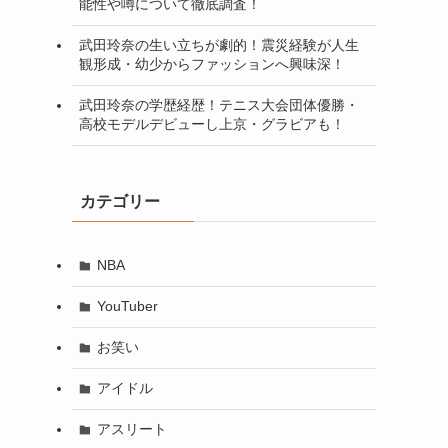
能性や噂について徹底調査！
武田玲奈の生い立ちが劇的！震災経験が人生
観形成・幼少からファッションへ興味深！
武田玲奈の学歴経歴！テニス大会団体優勝・
高校モデルデビューし上京・グラビアも！
カテゴリー
NBA
YouTuber
お笑い
アイドル
アスリート