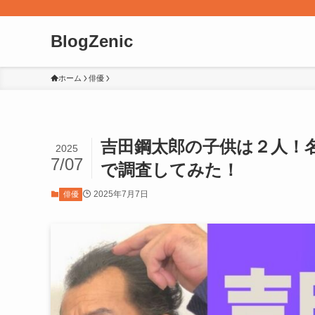
BlogZenic
ホーム
俳優
吉田鋼太郎の子供は２人！
2025
7/07
で調査してみた！
2025年7月7日
俳優