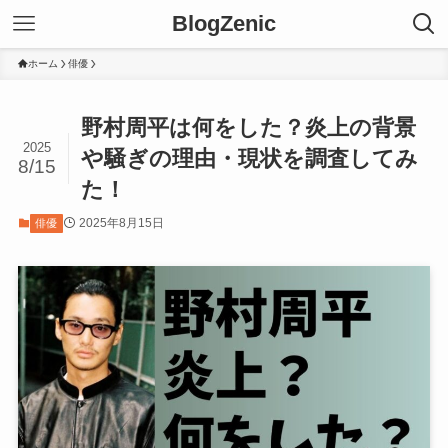
BlogZenic
ホーム
俳優
野村周平は何をした？炎上の背景
2025
や騒ぎの理由・現状を調査してみ
8/15
た！
2025年8月15日
俳優