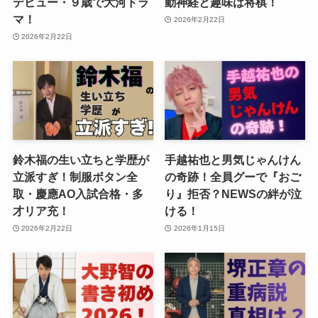
デビュー・９歳で大河ドラ
動神経と趣味は将棋！
マ！
2026年2月22日
2026年2月22日
鈴木福の生い立ちと学歴が
手越祐也と男気じゃんけん
立派すぎ！制服ボタン全
の奇跡！全員グーで『おご
取・慶應AO入試合格・多
り』拒否？NEWSの絆が泣
才リア充！
ける！
2026年2月22日
2026年1月15日