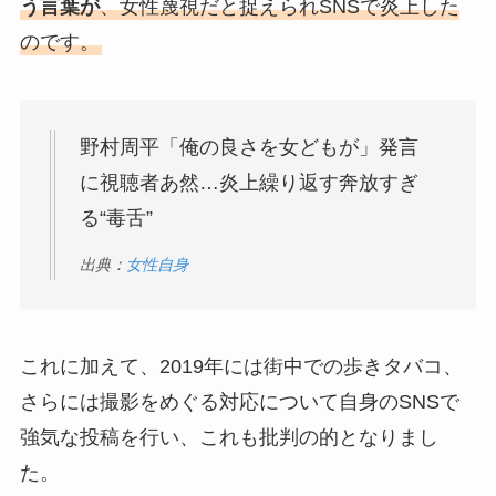
う言葉が
、女性蔑視だと捉えられSNSで炎上した
のです。
野村周平「俺の良さを女どもが」発言
に視聴者あ然…炎上繰り返す奔放すぎ
る“毒舌”
出典：
女性自身
これに加えて、2019年には街中での歩きタバコ、
さらには撮影をめぐる対応について自身のSNSで
強気な投稿を行い、これも批判の的となりまし
た。