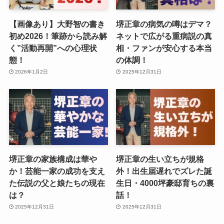
【画像あり】大野智の書き
堺正章の病気の噂はデマ？
初め2026！筆跡から読み解
ネットで広がる重病説の真
く”活動再開”への心理状
相・ファンが安心する本当
態！
の体調！
2026年1月2日
2025年12月31日
堺正章の家族構成は華や
堺正章の生い立ちが規格
か！芸能一家の成功を支え
外！出生届遅れでズレた誕
た伝説の父と娘たちの現在
生日・4000坪豪邸育ちの裏
は？
話！
2025年12月31日
2025年12月31日