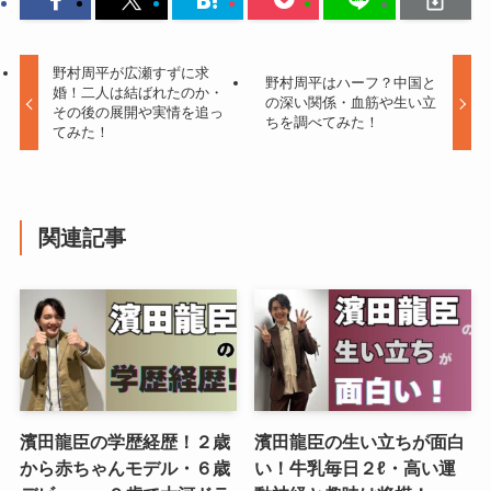
野村周平が広瀬すずに求
野村周平はハーフ？中国と
婚！二人は結ばれたのか・
の深い関係・血筋や生い立
その後の展開や実情を追っ
ちを調べてみた！
てみた！
関連記事
濱田龍臣の学歴経歴！２歳
濱田龍臣の生い立ちが面白
から赤ちゃんモデル・６歳
い！牛乳毎日２ℓ・高い運