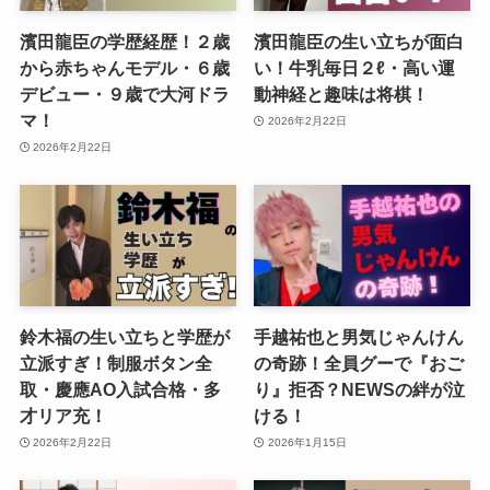
濱田龍臣の学歴経歴！２歳
濱田龍臣の生い立ちが面白
から赤ちゃんモデル・６歳
い！牛乳毎日２ℓ・高い運
デビュー・９歳で大河ドラ
動神経と趣味は将棋！
マ！
2026年2月22日
2026年2月22日
鈴木福の生い立ちと学歴が
手越祐也と男気じゃんけん
立派すぎ！制服ボタン全
の奇跡！全員グーで『おご
取・慶應AO入試合格・多
り』拒否？NEWSの絆が泣
才リア充！
ける！
2026年2月22日
2026年1月15日