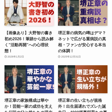
【画像あり】大野智の書き
堺正章の病気の噂はデマ？
初め2026！筆跡から読み解
ネットで広がる重病説の真
く”活動再開”への心理状
相・ファンが安心する本当
態！
の体調！
2026年1月2日
2025年12月31日
堺正章の家族構成は華や
堺正章の生い立ちが規格
か！芸能一家の成功を支え
外！出生届遅れでズレた誕