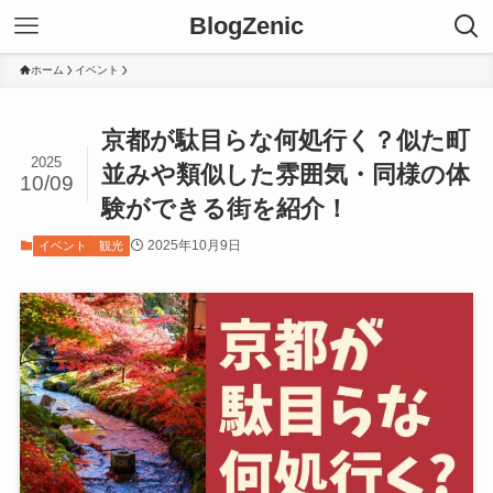
BlogZenic
ホーム
イベント
京都が駄目らな何処行く？似た町
2025
並みや類似した雰囲気・同様の体
10/09
験ができる街を紹介！
2025年10月9日
イベント
観光