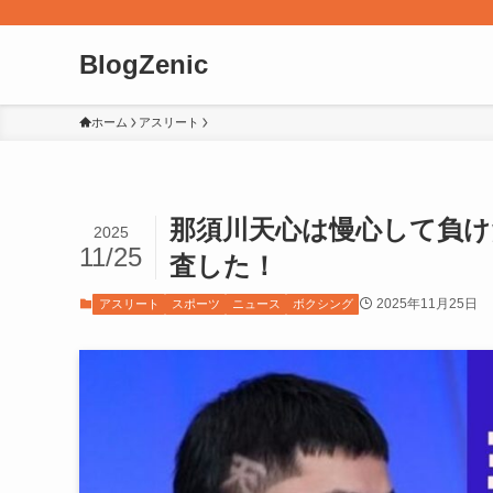
BlogZenic
ホーム
アスリート
那須川天心は慢心して負け
2025
11/25
査した！
2025年11月25日
アスリート
スポーツ
ニュース
ボクシング