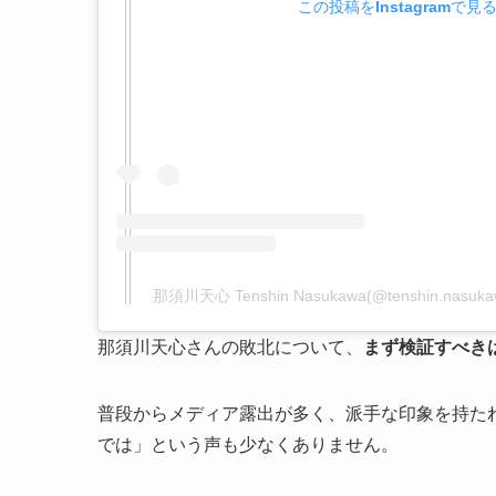
この投稿をInstagramで見
那須川天心 Tenshin Nasukawa(@tenshin.na
那須川天心さんの敗北について、
まず検証すべき
普段からメディア露出が多く、派手な印象を持た
では」という声も少なくありません。