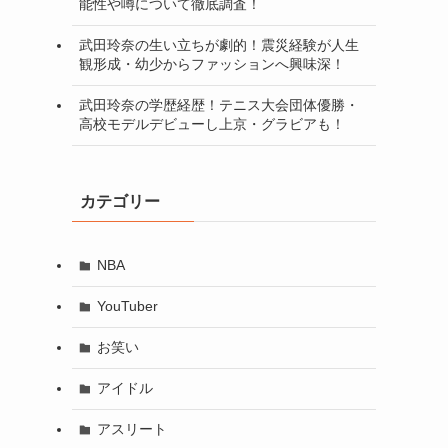
能性や噂について徹底調査！
武田玲奈の生い立ちが劇的！震災経験が人生
観形成・幼少からファッションへ興味深！
武田玲奈の学歴経歴！テニス大会団体優勝・
高校モデルデビューし上京・グラビアも！
カテゴリー
NBA
YouTuber
お笑い
アイドル
アスリート