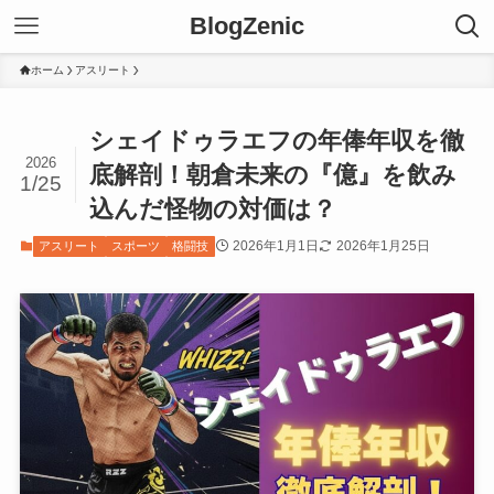
BlogZenic
ホーム
アスリート
シェイドゥラエフの年俸年収を徹
2026
底解剖！朝倉未来の『億』を飲み
1/25
込んだ怪物の対価は？
2026年1月1日
2026年1月25日
アスリート
スポーツ
格闘技