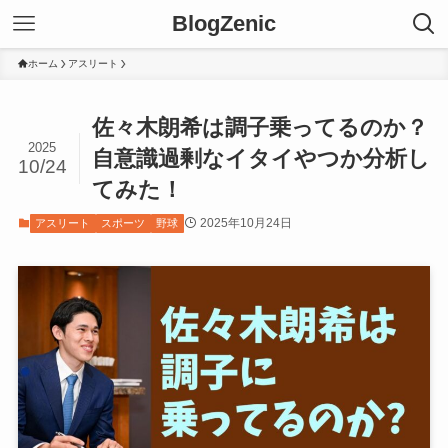
BlogZenic
ホーム
アスリート
佐々木朗希は調子乗ってるのか？
2025
自意識過剰なイタイやつか分析し
10/24
てみた！
2025年10月24日
アスリート
スポーツ
野球