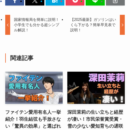
国家情報局を簡単に説明！
【2025最新】ガソリンはい
小学生でも分かる超シンプ
くら下がる？簡単早見表で
ル解説！
説明！
関連記事
ファイテン愛用有名人一挙
深田茉莉の生い立ちと経歴
紹介！羽生結弦も手放さな
が凄い！市民栄誉賞受賞・
い「驚異の効果」と選ばれ
雪の少ない愛知育ちの遅咲