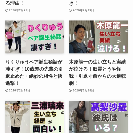
る理由！
き！
2026年2月22日
2026年2月19日
りくりゅうペア誕生秘話が
木原龍一の生い立ちと実績
凄すぎ！10歳差の先輩の引
が泣ける！脳震とうや怪
退止めた・絶妙の相性と快
我・引退寸前からの大逆転
進撃！
劇！
2026年2月18日
2026年2月18日