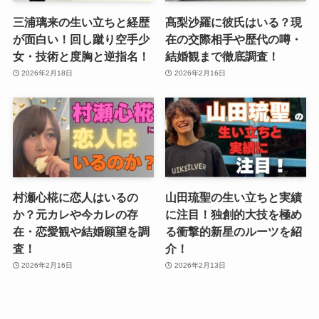
三浦璃来の生い立ちと経歴
髙梨沙羅に彼氏はいる？現
が面白い！回し蹴り空手少
在の交際相手や歴代の噂・
女・技術と度胸と逆指名！
結婚観まで徹底調査！
2026年2月18日
2026年2月16日
村瀬心椛に恋人はいるの
山田琉聖の生い立ちと実績
か？元カレや今カレの存
に注目！独創的大技を極め
在・恋愛観や結婚願望を調
る衝撃的新星のルーツを紹
査！
介！
2026年2月16日
2026年2月13日