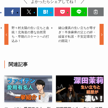
よかったらシェアしてね！
野々村太陽の生い立ちと血
鍵山優真の生い立ちが尊す
統！北海道の豊な自然育
ぎ！半身麻痺の父との絆・
ち・早期のスケートへの打
繰返す転居・不安定環境で
込み！
の開花！
関連記事