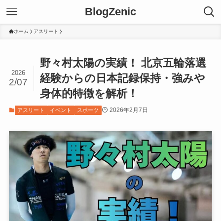
BlogZenic
ホーム
アスリート
野々村太陽の実績！ 北京五輪落選
2026
経験からの日本記録保持・強みや
2/07
身体的特徴を解析！
2026年2月7日
アスリート
イベント
スポーツ