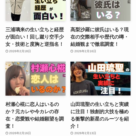
三浦璃来の生い立ちと経歴
髙梨沙羅に彼氏はいる？現
が面白い！回し蹴り空手少
在の交際相手や歴代の噂・
女・技術と度胸と逆指名！
結婚観まで徹底調査！
2026年2月18日
2026年2月16日
村瀬心椛に恋人はいるの
山田琉聖の生い立ちと実績
か？元カレや今カレの存
に注目！独創的大技を極め
在・恋愛観や結婚願望を調
る衝撃的新星のルーツを紹
査！
介！
2026年2月16日
2026年2月13日