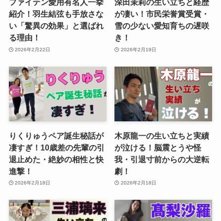
ファイテン愛用有名人一挙
深田茉莉の生い立ちと経歴
紹介！羽生結弦も手放さな
が凄い！市民栄誉賞受賞・
い「驚異の効果」と選ばれ
雪の少ない愛知育ちの遅咲
る理由！
き！
2026年2月22日
2026年2月19日
りくりゅうペア誕生秘話が
木原龍一の生い立ちと実績
凄すぎ！10歳差の先輩の引
が泣ける！脳震とうや怪
退止めた・絶妙の相性と快
我・引退寸前からの大逆転
進撃！
劇！
2026年2月18日
2026年2月18日